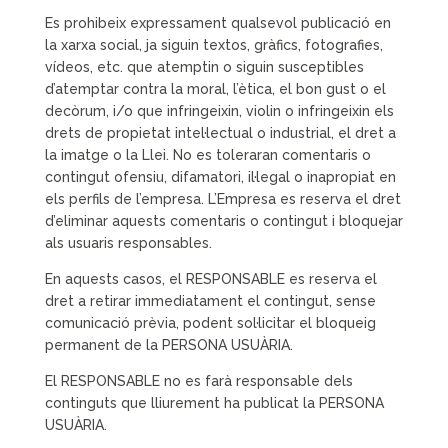
Es prohibeix expressament qualsevol publicació en
la xarxa social, ja siguin textos, gràfics, fotografies,
vídeos, etc. que atemptin o siguin susceptibles
d’atemptar contra la moral, l’ètica, el bon gust o el
decòrum, i/o que infringeixin, violin o infringeixin els
drets de propietat intel·lectual o industrial, el dret a
la imatge o la Llei. No es toleraran comentaris o
contingut ofensiu, difamatori, il·legal o inapropiat en
els perfils de l’empresa. L’Empresa es reserva el dret
d’eliminar aquests comentaris o contingut i bloquejar
als usuaris responsables.
En aquests casos, el RESPONSABLE es reserva el
dret a retirar immediatament el contingut, sense
comunicació prèvia, podent sol·licitar el bloqueig
permanent de la PERSONA USUÀRIA.
El RESPONSABLE no es farà responsable dels
continguts que lliurement ha publicat la PERSONA
USUÀRIA.