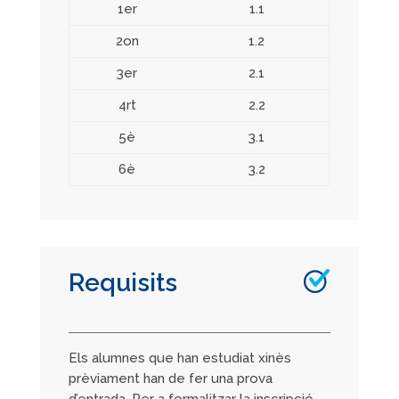
1er
1.1
2on
1.2
3er
2.1
4rt
2.2
5è
3.1
6è
3.2
Requisits
Els alumnes que han estudiat xinès
prèviament han de fer una prova