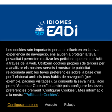
Les cookies són importants per a tu, influeixen en la teva
experiència de navegació, ens ajuden a protegir la teva
Enric Borràs 61-6308912 Badalona (Barcelona)
privacitat i permeten realitzar les peticions que ens sol·licitis
info@eadi.com / t 93 384 58 74
a través de la web. Utilitzem cookies pròpies i de tercers per
a analitzar els nostres serveis i mostrar-te publicitat
relacionada amb les teves preferències sobre la base d’un
Avís Legal
perfil elaborat amb els teus hàbits de navegació (per
Política de Privacitat
exemple, pàgines visitades). Si consents la seva instal·lació
Política de Xarxes Socials
prem "Acceptar Cookies" o també pots configurar les teves
preferències prement "Configurar Cookies". Més informació
Política de Cookies
a la nostra
"Política de Cookies"
.
Configurar cookies
Accepto
Rebutjo